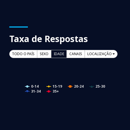
Taxa de Respostas
TODO O PAÍS
SEXO
IDADE
CANAIS
LOCALIZAÇÃO
0-14
15-19
20-24
25-30
31-34
35+