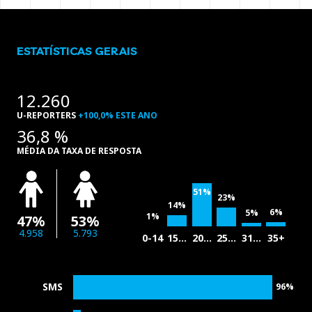
ESTATÍSTICAS GERAIS
12.260
U-REPORTERS
+100,0% ESTE ANO
36,8 %
MÉDIA DA TAXA DE RESPOSTA
51%
23%
14%
6%
5%
1%
47%
53%
4.958
5.793
0-14
15…
20…
25…
31…
35+
SMS
96%