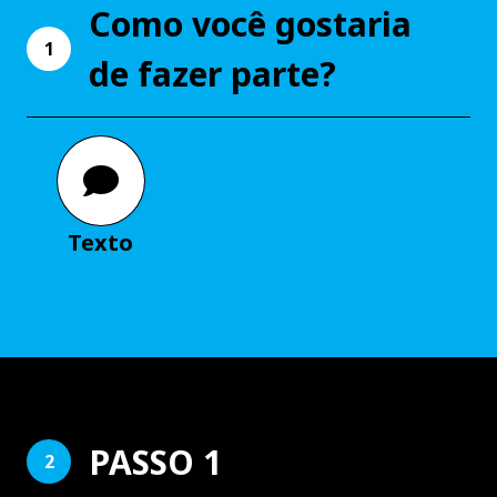
Como você gostaria
1
de fazer parte?
Texto
PASSO 1
2