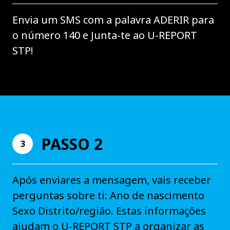
Envia um SMS com a palavra ADERIR para
o número 140 e Junta-te ao U-REPORT
STP!
PASSO 2
3
Após enviares a mensagem, vais receber
perguntas sobre ti: Ano de nascimento
Sexo Distrito/região. Estas informações
ajudam o U-REPORT STP a organizar as