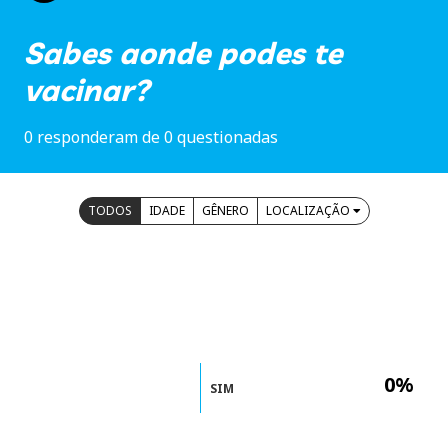
Sabes aonde podes te
vacinar?
0 responderam de 0 questionadas
TODOS
IDADE
GÊNERO
LOCALIZAÇÃO
0%
SIM