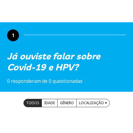
1
Já ouviste falar sobre
Covid-19 e HPV?
0 responderam de 0 questionadas
TODOS
IDADE
GÊNERO
LOCALIZAÇÃO